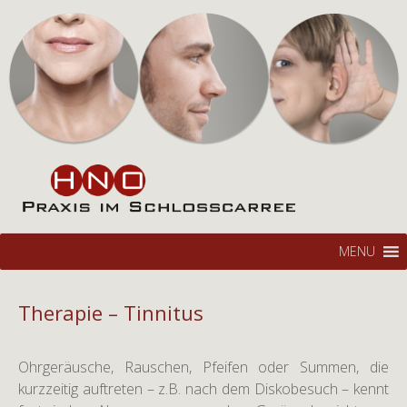
Hals-Nasen-Ohren Praxis
HNO im Schlosscarree
Braunschweig
Zum
Su
MENU
Inhalt
na
springen
Therapie – Tinnitus
Ohrgeräusche, Rauschen, Pfeifen oder Summen, die
kurzzeitig auftreten – z.B. nach dem Diskobesuch – kennt