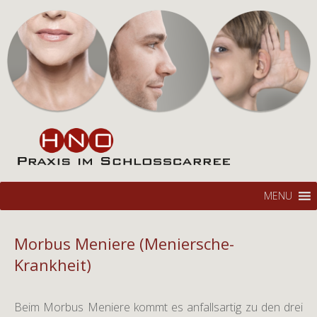
Hals-Nasen-Ohren Praxis
HNO im Schlosscarree
Braunschweig
Zum
Su
MENU
Inhalt
na
springen
Morbus Meniere (Meniersche-
Krankheit)
Beim Morbus Meniere kommt es anfallsartig zu den drei