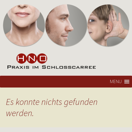
Hals-Nasen-Ohren Praxis
HNO im Schlosscarree
Braunschweig
Zum
Su
MENU
Inhalt
na
springen
Es konnte nichts gefunden
werden.